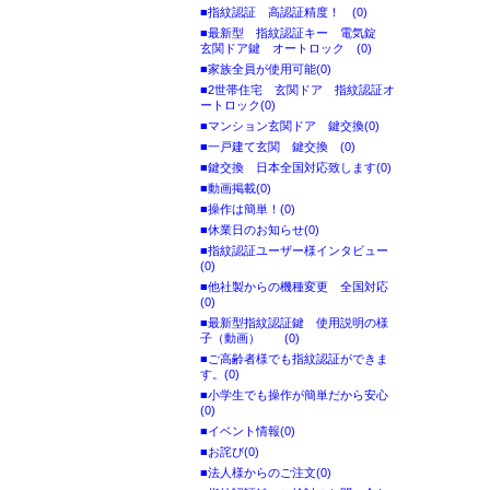
■指紋認証 高認証精度！ (0)
■最新型 指紋認証キー 電気錠
玄関ドア鍵 オートロック (0)
■家族全員が使用可能(0)
■2世帯住宅 玄関ドア 指紋認証オ
ートロック(0)
■マンション玄関ドア 鍵交換(0)
■一戸建て玄関 鍵交換 (0)
■鍵交換 日本全国対応致します(0)
■動画掲載(0)
■操作は簡単！(0)
■休業日のお知らせ(0)
■指紋認証ユーザー様インタビュー
(0)
■他社製からの機種変更 全国対応
(0)
■最新型指紋認証鍵 使用説明の様
子（動画） (0)
■ご高齢者様でも指紋認証ができま
す。(0)
■小学生でも操作が簡単だから安心
(0)
■イベント情報(0)
■お詫び(0)
■法人様からのご注文(0)