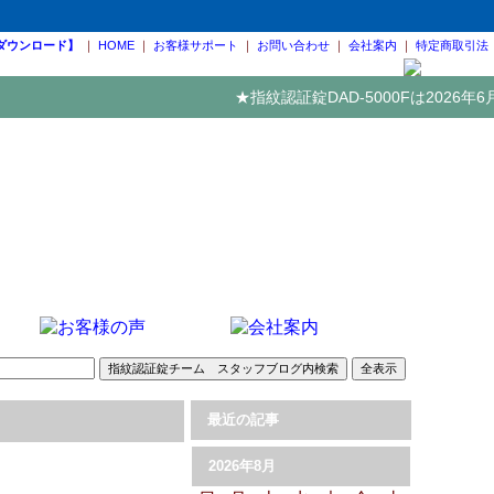
ダウンロード】
｜
HOME
｜
お客様サポート
｜
お問い合わせ
｜
会社案内
｜
特定商取引法
★指紋認証錠DAD-5000Fは2026
進化を続ける指紋認証錠 DADシリーズの最新機種
【PRECISION】型番：DAD-5000F 販売開始
最近の記事
2026
年
8
月