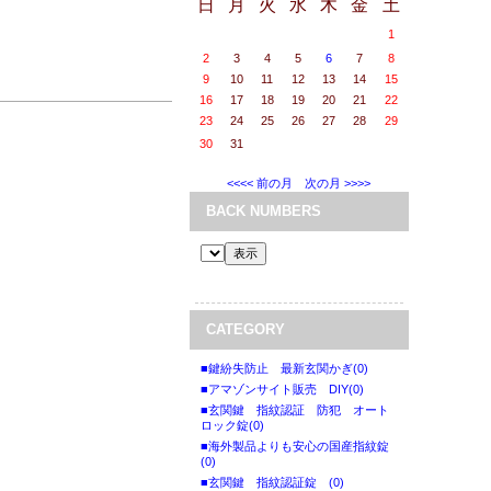
日
月
火
水
木
金
土
1
2
3
4
5
6
7
8
9
10
11
12
13
14
15
16
17
18
19
20
21
22
23
24
25
26
27
28
29
30
31
<<<< 前の月
次の月 >>>>
BACK NUMBERS
CATEGORY
■鍵紛失防止 最新玄関かぎ(0)
■アマゾンサイト販売 DIY(0)
■玄関鍵 指紋認証 防犯 オート
ロック錠(0)
■海外製品よりも安心の国産指紋錠
(0)
■玄関鍵 指紋認証錠 (0)