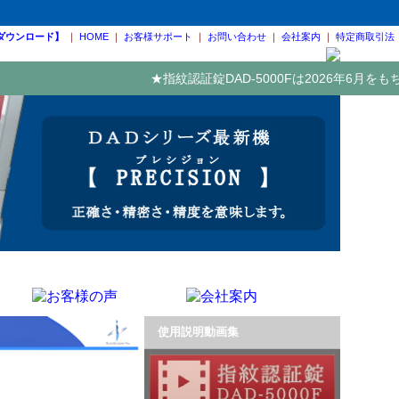
ダウンロード】
｜
HOME
｜
お客様サポート
｜
お問い合わせ
｜
会社案内
｜
特定商取引法
★指紋認証錠DAD-5000Fは2026年6月を
使用説明動画集